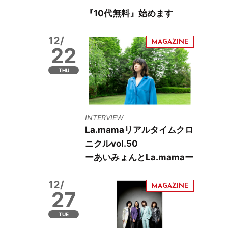
『10代無料』始めます
12/
22
THU
INTERVIEW
La.mamaリアルタイムクロ
ニクルvol.50
ーあいみょんとLa.mamaー
12/
27
TUE