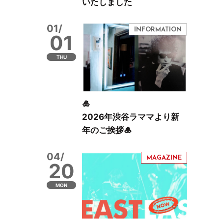
いたしました
01/
01
THU
🎍
2026年渋谷ラママより新
年のご挨拶🎍
04/
20
MON