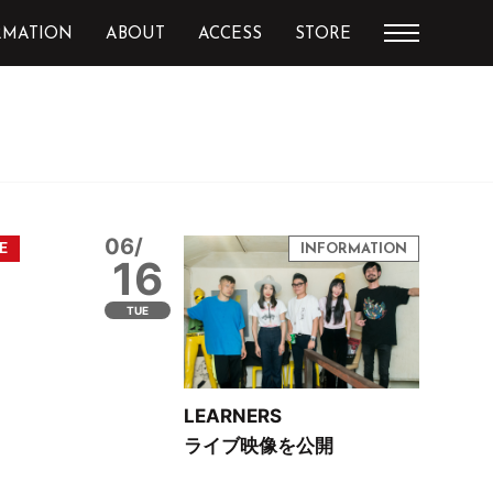
RMATION
ABOUT
ACCESS
STORE
06/
16
TUE
LEARNERS
ライブ映像を公開