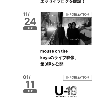
エッセイブログを開設！
11/
24
TUE
mouse on the
keysのライブ映像、
第3弾を公開
01/
11
TUE