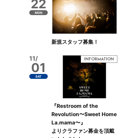
22
MON
新規スタッフ募集！
11/
01
SAT
『Restroom of the
Revolution〜Sweet Home
La.mama〜』
よりクラファン募金を頂戴