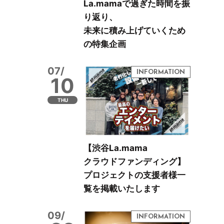
La.mamaで過ぎた時間を振
り返り、
未来に積み上げていくため
の特集企画
07/
10
THU
【渋谷La.mama
クラウドファンディング】
プロジェクトの支援者様一
覧を掲載いたします
09/