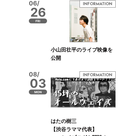
06/
26
FRI
小山田壮平のライブ映像を
公開
08/
03
MON
はたの樹三
【渋谷ラママ代表】