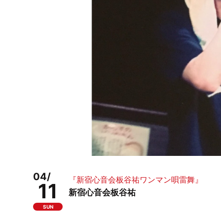
04/
『新宿心音会板谷祐ワンマン唄雷舞』
11
新宿心音会板谷祐
SUN