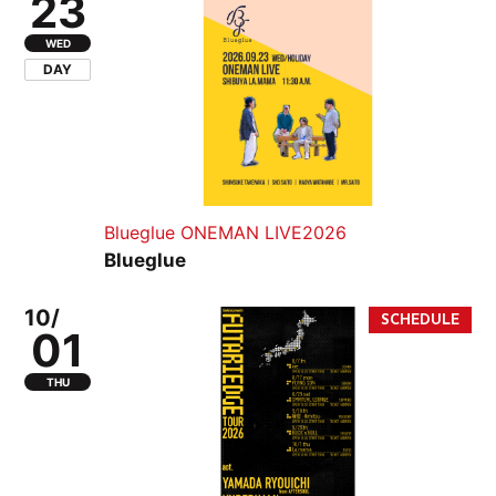
23
WED
DAY
Blueglue ONEMAN LIVE2026
Blueglue
10/
01
THU