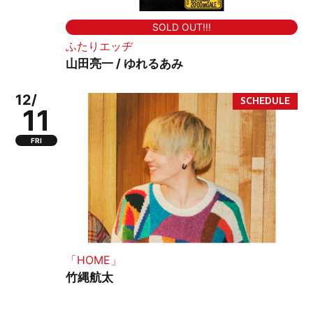
SOLD OUT!!!
ふたりエッヂ
山田亮一 / ゆれるあみ
12/
11
FRI
「HOME」
竹縄航太