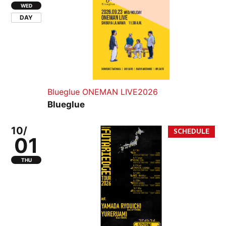
WED
DAY
Blueglue ONEMAN LIVE2026
Blueglue
10/
01
THU