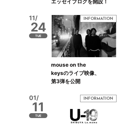
エッセイブログを開設！
11/
24
TUE
mouse on the
keysのライブ映像、
第3弾を公開
01/
11
TUE