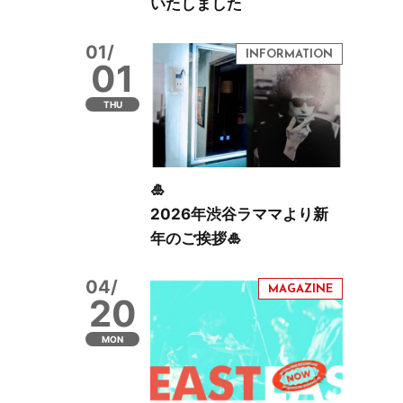
いたしました
01/
01
THU
🎍
2026年渋谷ラママより新
年のご挨拶🎍
04/
20
MON