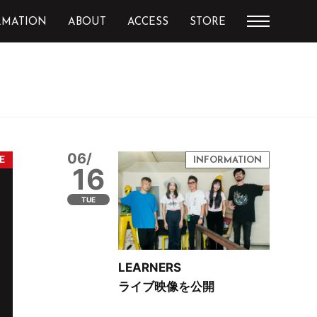
RMATION
ABOUT
ACCESS
STORE
06/
16
TUE
LEARNERS
ライブ映像を公開