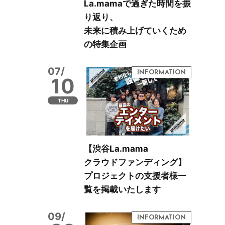
La.mamaで過ぎた時間を振
り返り、
未来に積み上げていくため
の特集企画
07/
10
THU
【渋谷La.mama
クラウドファンディング】
プロジェクトの支援者様一
覧を掲載いたします
09/