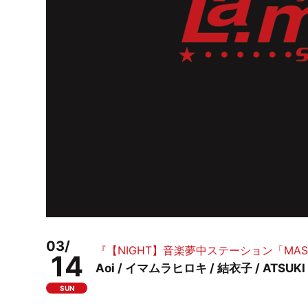
03/
『【NIGHT】音楽夢中ステーション「MASA」Vo
14
Aoi / イマムラヒロキ / 結衣子 / ATSUKI / 
SUN