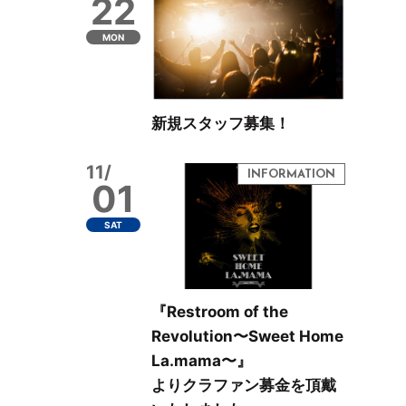
22
MON
新規スタッフ募集！
11/
01
SAT
『Restroom of the
Revolution〜Sweet Home
La.mama〜』
よりクラファン募金を頂戴