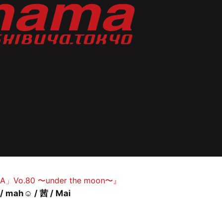
.80 〜under the moon〜』
mah☺︎ / 茜 / Mai