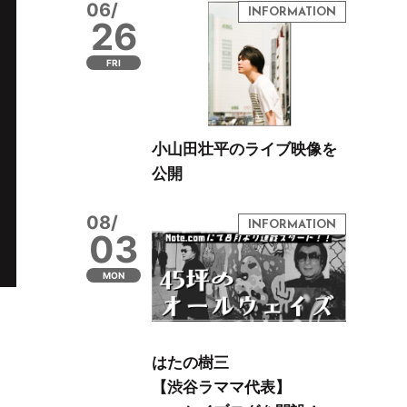
06/
26
FRI
小山田壮平のライブ映像を
公開
08/
03
MON
はたの樹三
【渋谷ラママ代表】