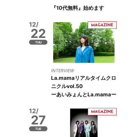
『10代無料』始めます
12/
22
THU
INTERVIEW
La.mamaリアルタイムクロ
ニクルvol.50
ーあいみょんとLa.mamaー
12/
27
TUE