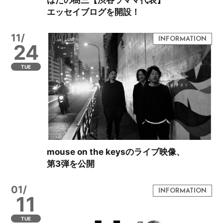
はたの樹三【渋谷ラママ代表】
エッセイブログを開設！
11/
24
TUE
mouse on the keysのライブ映像、
第3弾を公開
01/
11
TUE