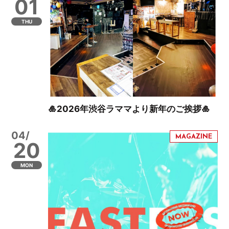
01
THU
🎍2026年渋谷ラママより新年のご挨拶🎍
04/
20
MON