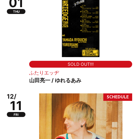
01
THU
SOLD OUT!!!
ふたりエッヂ
山田亮一 / ゆれるあみ
12/
11
FRI