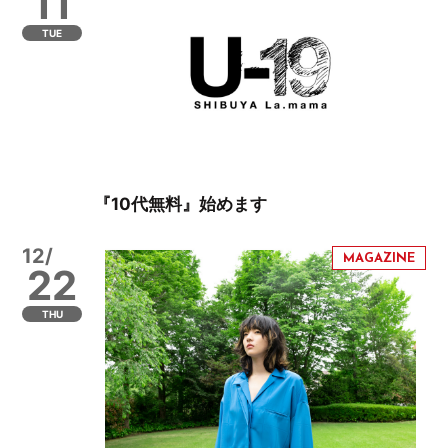
11
TUE
『10代無料』始めます
12/
22
THU