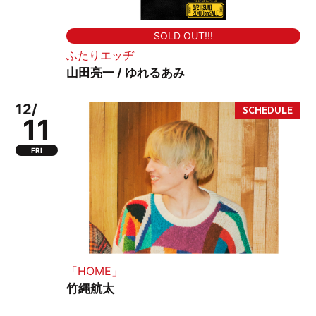
SOLD OUT!!!
ふたりエッヂ
山田亮一 / ゆれるあみ
12/
11
FRI
「HOME」
竹縄航太