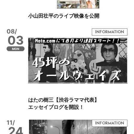
小山田壮平のライブ映像を公開
08/
03
MON
はたの樹三【渋谷ラママ代表】
エッセイブログを開設！
11/
24