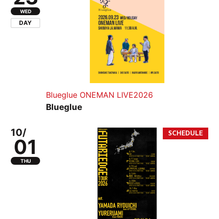
WED
DAY
Blueglue ONEMAN LIVE2026
Blueglue
10/
01
THU