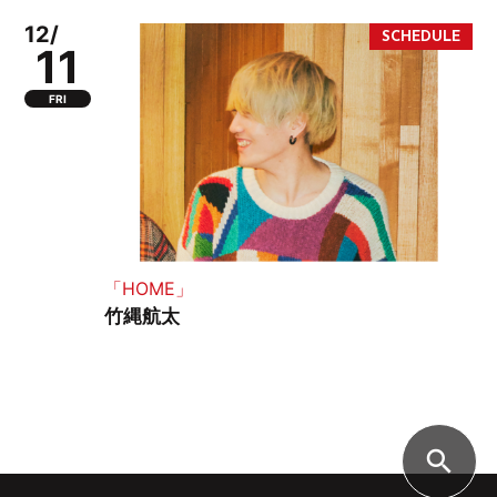
12/
11
FRI
「HOME」
竹縄航太
search