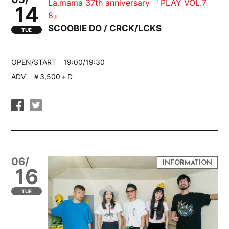
La.mama 37th anniversary 『PLAY VOL.7
14
8』
SCOOBIE DO / CRCK/LCKS
TUE
OPEN/START 19:00/19:30
ADV ￥3,500＋D
06/
16
TUE