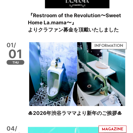
『Restroom of the Revolution〜Sweet
Home La.mama〜』
よりクラファン募金を頂戴いたしました
01/
01
THU
🎍2026年渋谷ラママより新年のご挨拶🎍
04/