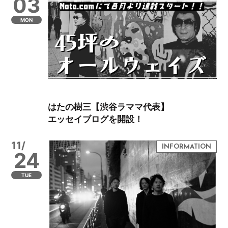
03
MON
はたの樹三【渋谷ラママ代表】
エッセイブログを開設！
11/
24
TUE