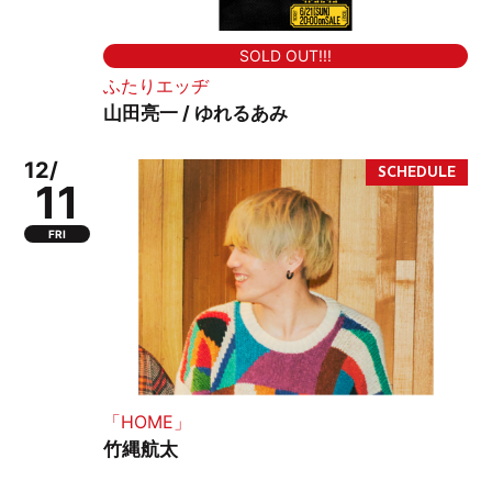
SOLD OUT!!!
ふたりエッヂ
山田亮一 / ゆれるあみ
12/
11
FRI
「HOME」
竹縄航太