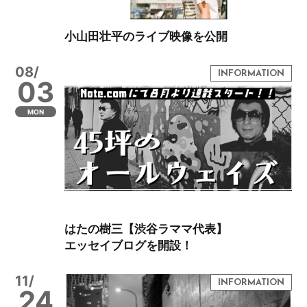
小山田壮平のライブ映像を公開
08/
03
MON
はたの樹三【渋谷ラママ代表】
エッセイブログを開設！
11/
24