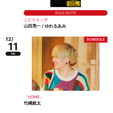
SOLD OUT!!!
ふたりエッヂ
山田亮一 / ゆれるあみ
12/
11
FRI
「HOME」
竹縄航太