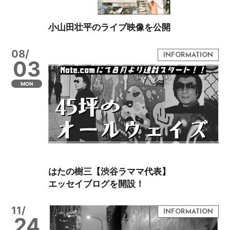
小山田壮平のライブ映像を公開
08/
03
MON
はたの樹三【渋谷ラママ代表】
エッセイブログを開設！
11/
24