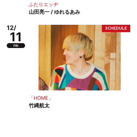
ふたりエッヂ
山田亮一 / ゆれるあみ
12/
11
FRI
「HOME」
竹縄航太