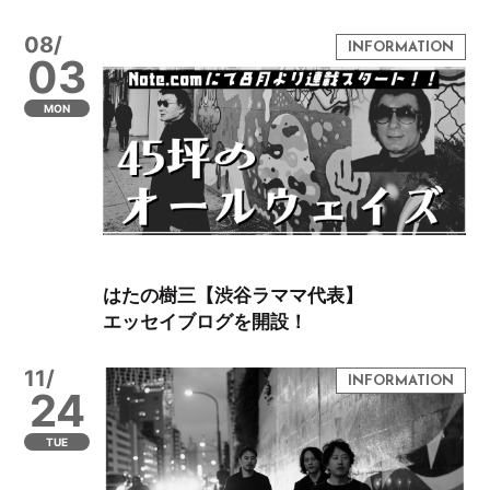
08/
03
MON
はたの樹三【渋谷ラママ代表】
エッセイブログを開設！
11/
24
TUE