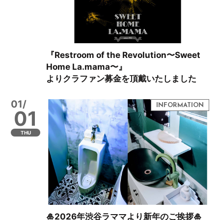
『Restroom of the Revolution〜Sweet
Home La.mama〜』
よりクラファン募金を頂戴いたしました
01/
01
THU
🎍2026年渋谷ラママより新年のご挨拶🎍