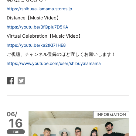
https://shibuya-lamama.stores.jp
Distance【Music Video】
https://youtu.be/BfQpIu7D5KA
Virtual Celebration【Music Video】
https://youtu.be/ka2tKI71HE8
ご視聴、チャンネル登録のほど宜しくお願いします！
https://www.youtube.com/user/shibuyalamama
06/
16
TUE