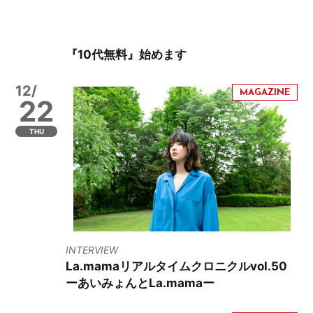
『10代無料』始めます
12/
22
THU
INTERVIEW
La.mamaリアルタイムクロニクルvol.50
ーあいみょんとLa.mamaー