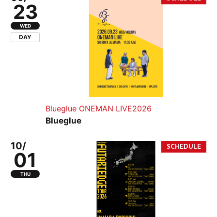
23
WED
DAY
Blueglue ONEMAN LIVE2026
Blueglue
10/
01
THU