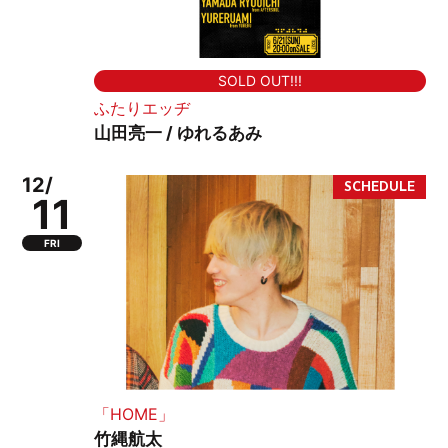
SOLD OUT!!!
ふたりエッヂ
山田亮一 / ゆれるあみ
12/
11
FRI
「HOME」
竹縄航太