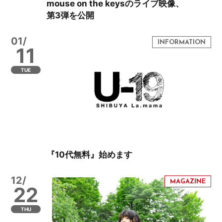
mouse on the keysのライブ映像、
第3弾を公開
01/
11
TUE
『10代無料』始めます
12/
22
THU