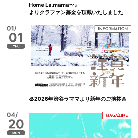
Home La.mama〜』
よりクラファン募金を頂戴いたしました
01/
01
THU
🎍2026年渋谷ラママより新年のご挨拶🎍
04/
20
MON