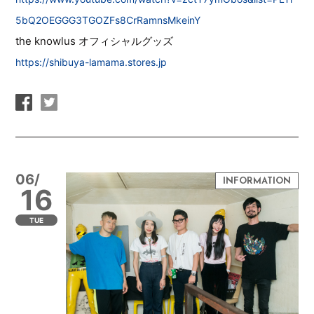
5bQ2OEGGG3TGOZFs8CrRamnsMkeinY
the knowlus オフィシャルグッズ
https://shibuya-lamama.stores.jp
06/
16
TUE