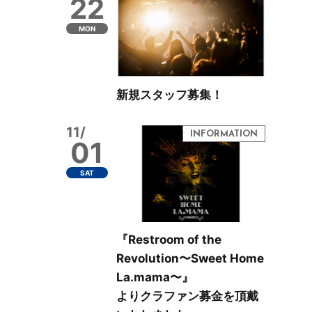
22
MON
新規スタッフ募集！
11/
01
SAT
『Restroom of the
Revolution〜Sweet Home
La.mama〜』
よりクラファン募金を頂戴