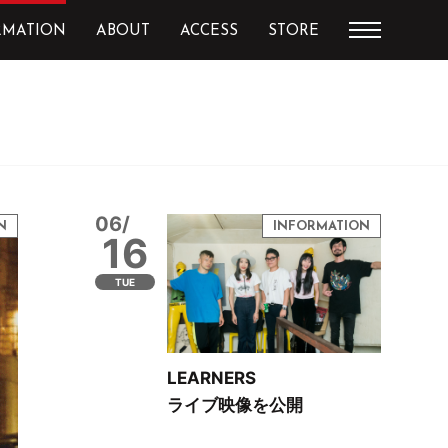
RMATION
ABOUT
ACCESS
STORE
06/
16
TUE
LEARNERS
ライブ映像を公開