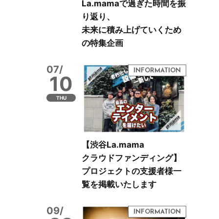
La.mamaで過ぎた時間を振
り返り、
未来に積み上げていくため
の特集企画
07/
10
THU
【渋谷La.mama
クラウドファンディング】
プロジェクトの支援者様一
覧を掲載いたします
09/