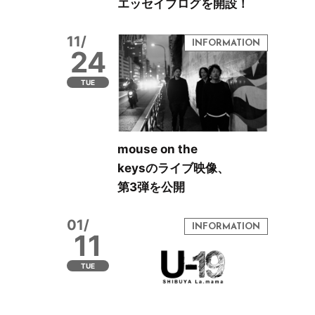
エッセイブログを開設！
11/
24
TUE
mouse on the
keysのライブ映像、
第3弾を公開
01/
11
TUE