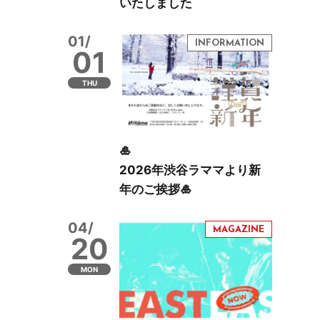
いたしました
01/
01
THU
🎍
2026年渋谷ラママより新
年のご挨拶🎍
04/
20
MON