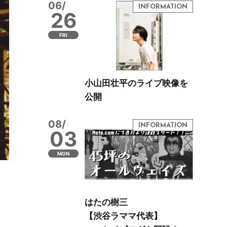
06/
26
FRI
小山田壮平のライブ映像を
公開
08/
03
MON
はたの樹三
【渋谷ラママ代表】