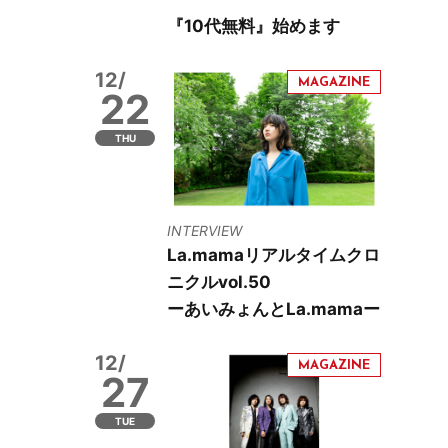
『10代無料』始めます
12/
22
THU
INTERVIEW
La.mamaリアルタイムクロ
ニクルvol.50
ーあいみょんとLa.mamaー
12/
27
TUE