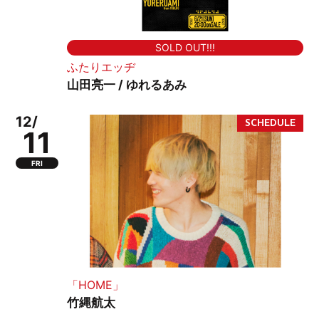
SOLD OUT!!!
ふたりエッヂ
山田亮一 / ゆれるあみ
12/
11
FRI
「HOME」
竹縄航太