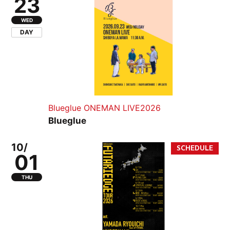
23
WED
DAY
Blueglue ONEMAN LIVE2026
Blueglue
10/
01
THU