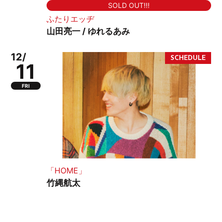
SOLD OUT!!!
ふたりエッヂ
山田亮一 / ゆれるあみ
12/
11
FRI
「HOME」
竹縄航太