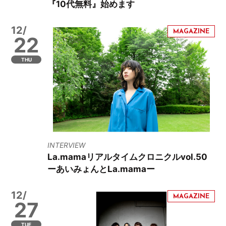
『10代無料』始めます
12/
22
THU
INTERVIEW
La.mamaリアルタイムクロニクルvol.50
ーあいみょんとLa.mamaー
12/
27
TUE