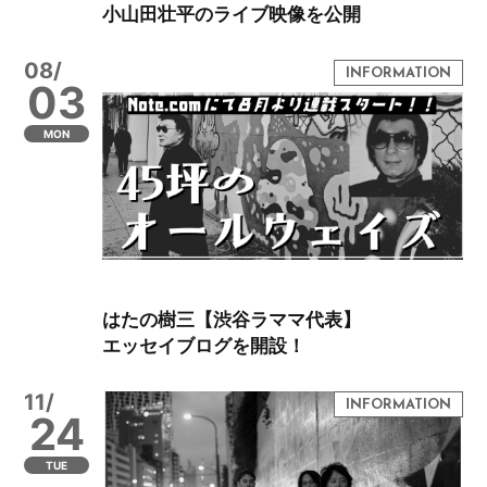
小山田壮平のライブ映像を公開
08/
03
MON
はたの樹三【渋谷ラママ代表】
エッセイブログを開設！
11/
24
TUE